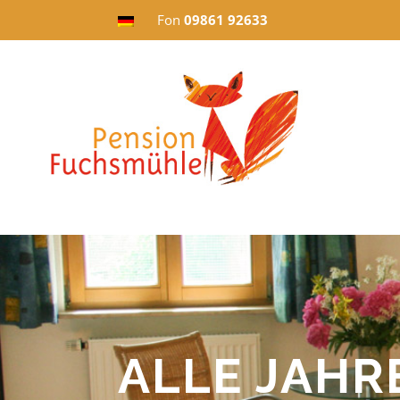
Fon
09861 92633
ALLE JAHR