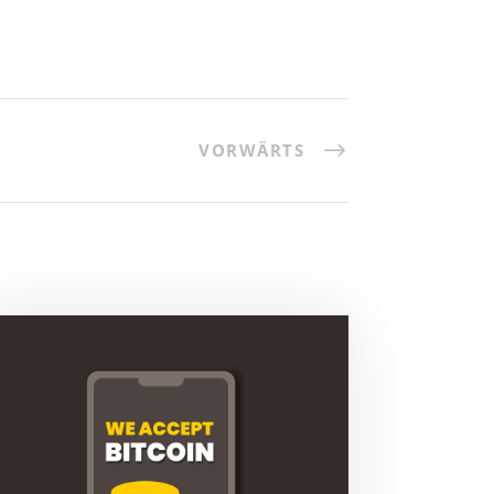
VORWÄRTS