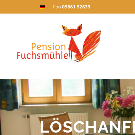
Fon
09861 92633
LÖSCHANF