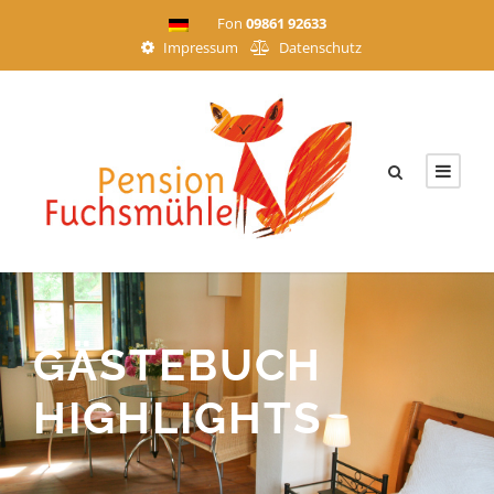
Fon
09861 92633
Impressum
Datenschutz
GÄSTEBUCH
HIGHLIGHTS