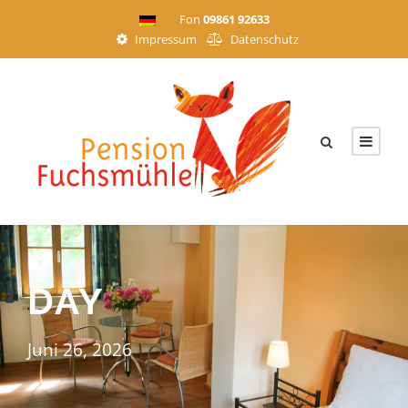
Fon
09861 92633
Impressum
Datenschutz
DAY
Juni 26, 2026