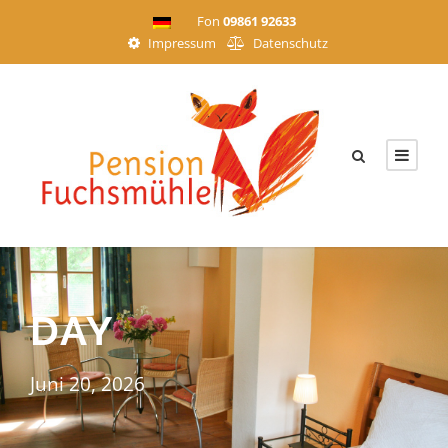
Fon
09861 92633
Impressum
Datenschutz
DAY
Juni 20, 2026