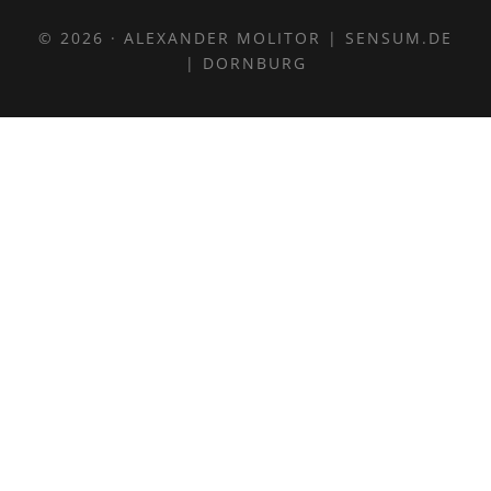
© 2026 · ALEXANDER MOLITOR |
SENSUM.DE
| DORNBURG