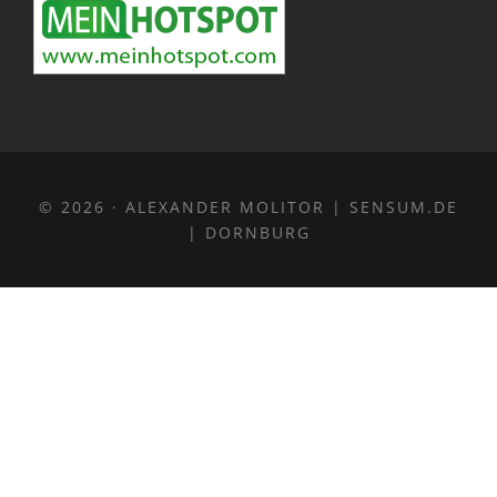
© 2026 · ALEXANDER MOLITOR |
SENSUM.DE
| DORNBURG