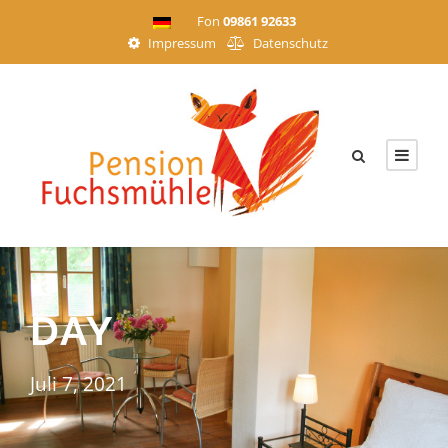
Fon
09861 92633
Impressum
Datenschutz
DAY
Juli 7, 2021